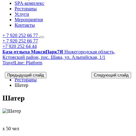
SPA-комплекс
Рестораны
Услуги
Мероприятия
Контакты
+ 7 920 252 66 77
+ 7 920 252 66 77
+7 920 252 64 44
База отдыха МаксиПарк7Я
Нижегородская область,
Кстовский район,
пос. Шава,
ул. Альпийская, 1/1
TravelLine: Platform
Главная
Предыдущий слайд
Следующий слайд
Рестораны
Шатер
Шатер
x 50 чел