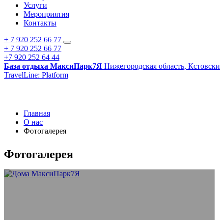
Услуги
Мероприятия
Контакты
+ 7 920 252 66 77
+ 7 920 252 66 77
+7 920 252 64 44
База отдыха МаксиПарк7Я
Нижегородская область, Кстовски
TravelLine: Platform
Главная
О нас
Фотогалерея
Фотогалерея