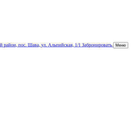
й район,
пос. Шава,
ул. Альпийская, 1/1
Забронировать
Меню