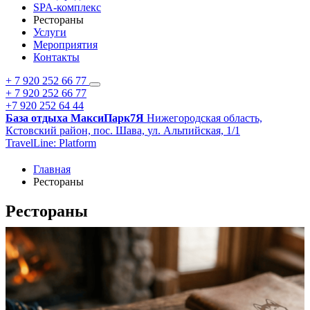
SPA-комплекс
Рестораны
Услуги
Мероприятия
Контакты
+ 7 920 252 66 77
+ 7 920 252 66 77
+7 920 252 64 44
База отдыха МаксиПарк7Я
Нижегородская область,
Кстовский район,
пос. Шава,
ул. Альпийская, 1/1
TravelLine: Platform
Главная
Рестораны
Рестораны