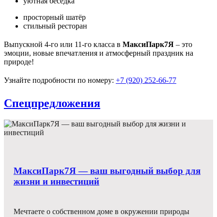
уютная беседка
просторный шатёр
стильный ресторан
Выпускной 4-го или 11-го класса в
МаксиПарк7Я
– это
эмоции, новые впечатления и атмосферный праздник на
природе!
Узнайте подробности по номеру:
+7 (920) 252-66-77
Спецпредложения
Акция «Греемся в баньке»
Акция «Ленивый завтрак»
Предложение для Именинников
Подарочный сертификат в «МаксиПарк7Я»
Отдыхайте больше - платите меньше!
МаксиПарк7Я — ваш выгодный выбор для
жизни и инвестиций
Забронировать по акции
Забронировать по акции
Скидка 10% на размещение от 3 ночей
Мечтаете о собственном доме в окружении природы